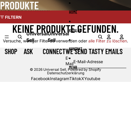
Direkt zum Inhalt
PRODUKTE
Zur Ergebnisliste springen
HOME
FILTERN
KEINE PRODUKTE GEFUNDEN.
KATALOG
Universal
Universal
A
W
Sell
Sell
I
Versuche, weniger Filter zu verwenden oder
alle Filter zu löschen
.
KONTAKT
SHOP
ASK
CONNECT
WE SEND TASTY EMAILS
E-
Mail
MEHR
© 2026
Universal Sell
, Powered by Shopify
Datenschutzerklärung
Facebook
Instagram
Tiktok
X
Youtube